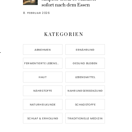
sofort nach dem Essen
8. FEBRUAR 2026
KATEGORIEN
n
ABNEHMEN
ERNÄHRUNG
FERMENTIERTE LEBENSMITTEL
GESUND BLEIBEN
HAUT
LEBENSMITTEL
NÄHRSTOFFE
NAHRUNGSERGÄNZUNG
NATURHEILKUNDE
SCHADSTOFFE
SCHLAF & ERHOLUNG
TRADITIONELLE MEDIZIN