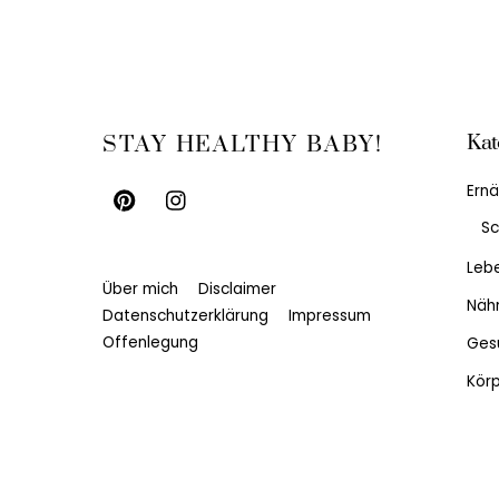
Kat
STAY HEALTHY BABY!
Ern
Sc
Leb
Über mich
Disclaimer
Näh
Datenschutzerklärung
Impressum
Offenlegung
Ges
Körp