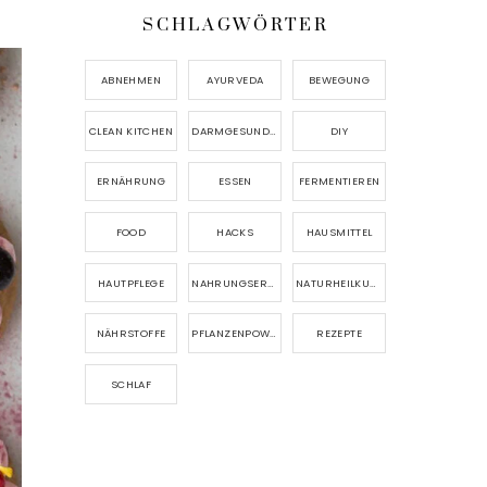
SCHLAGWÖRTER
ABNEHMEN
AYURVEDA
BEWEGUNG
CLEAN KITCHEN
DARMGESUNDHEIT
DIY
ERNÄHRUNG
ESSEN
FERMENTIEREN
FOOD
HACKS
HAUSMITTEL
HAUTPFLEGE
NAHRUNGSERGÄNZUNG
NATURHEILKUNDE
NÄHRSTOFFE
PFLANZENPOWER
REZEPTE
SCHLAF