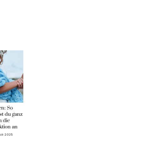
en: So
st du ganz
h die
ktion an
UAR 2025