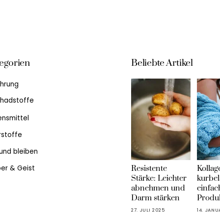
Back
egorien
Beliebte Artikel
To
ährung
Top
hadstoffe
ensmittel
rstoffe
und bleiben
Resistente
Kollag
er & Geist
Stärke: Leichter
kurbel
abnehmen und
einfac
Darm stärken
Produ
27. JULI 2025
14. JAN