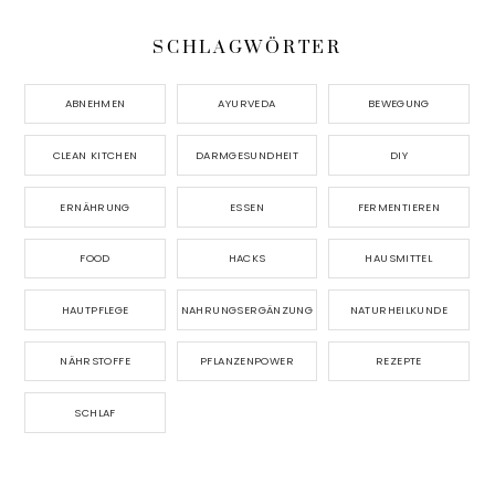
SCHLAGWÖRTER
ABNEHMEN
AYURVEDA
BEWEGUNG
CLEAN KITCHEN
DARMGESUNDHEIT
DIY
ERNÄHRUNG
ESSEN
FERMENTIEREN
FOOD
HACKS
HAUSMITTEL
HAUTPFLEGE
NAHRUNGSERGÄNZUNG
NATURHEILKUNDE
NÄHRSTOFFE
PFLANZENPOWER
REZEPTE
SCHLAF