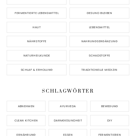
FERMENTIERTE LEBENSMITTEL
GESUND BLEIBEN
HAUT
LEBENSMITTEL
NÄHRSTOFFE
NAHRUNGSERGÄNZUNG
NATURHEILKUNDE
SCHADSTOFFE
SCHLAF & ERHOLUNG
TRADITIONELLE MEDIZIN
SCHLAGWÖRTER
ABNEHMEN
AYURVEDA
BEWEGUNG
CLEAN KITCHEN
DARMGESUNDHEIT
DIY
ERNÄHRUNG
ESSEN
FERMENTIEREN