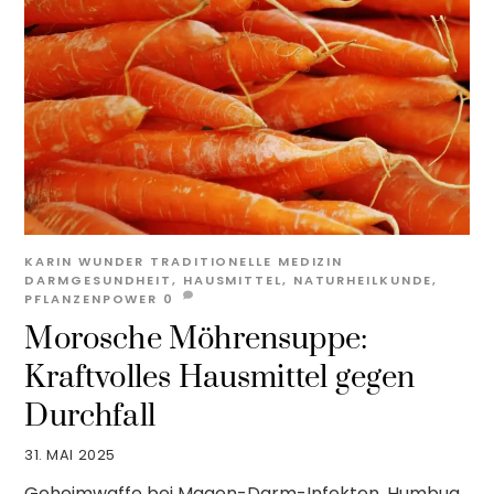
KARIN WUNDER
TRADITIONELLE MEDIZIN
DARMGESUNDHEIT
,
HAUSMITTEL
,
NATURHEILKUNDE
,
PFLANZENPOWER
0
Morosche Möhrensuppe:
Kraftvolles Hausmittel gegen
Durchfall
31. MAI 2025
Geheimwaffe bei Magen-Darm-Infekten, Humbug