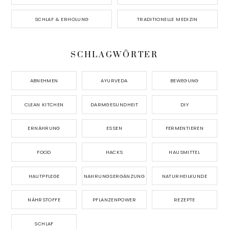
SCHLAF & ERHOLUNG
TRADITIONELLE MEDIZIN
SCHLAGWÖRTER
ABNEHMEN
AYURVEDA
BEWEGUNG
CLEAN KITCHEN
DARMGESUNDHEIT
DIY
ERNÄHRUNG
ESSEN
FERMENTIEREN
FOOD
HACKS
HAUSMITTEL
HAUTPFLEGE
NAHRUNGSERGÄNZUNG
NATURHEILKUNDE
NÄHRSTOFFE
PFLANZENPOWER
REZEPTE
SCHLAF