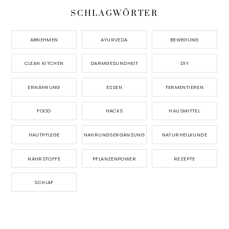
SCHLAGWÖRTER
ABNEHMEN
AYURVEDA
BEWEGUNG
CLEAN KITCHEN
DARMGESUNDHEIT
DIY
ERNÄHRUNG
ESSEN
FERMENTIEREN
FOOD
HACKS
HAUSMITTEL
HAUTPFLEGE
NAHRUNGSERGÄNZUNG
NATURHEILKUNDE
NÄHRSTOFFE
PFLANZENPOWER
REZEPTE
SCHLAF