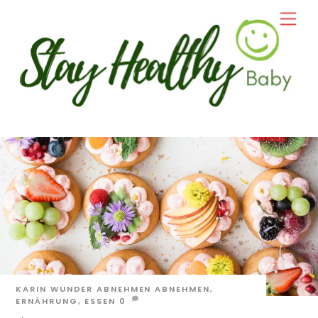
Skip
Men
to
content
KARIN WUNDER
ABNEHMEN
ABNEHMEN
,
ERNÄHRUNG
,
ESSEN
0