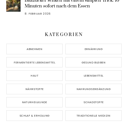
Blutzucker senken mit einem simplen Trick: 10
Minuten sofort nach dem Essen
8. FEBRUAR 2026
KATEGORIEN
ABNEHMEN
ERNÄHRUNG
FERMENTIERTE LEBENSMITTEL
GESUND BLEIBEN
HAUT
LEBENSMITTEL
NÄHRSTOFFE
NAHRUNGSERGÄNZUNG
NATURHEILKUNDE
SCHADSTOFFE
SCHLAF & ERHOLUNG
TRADITIONELLE MEDIZIN