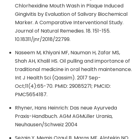
Chlorhexidine Mouth Wash in Plaque Induced
Gingivitis by Evaluation of Salivary Biochemical
Marker. A Comparative Interventional Study.
Journal of Natural Remedies. 18. 151-155.
10.18311/jnr/2018/22799.
Naseem M, Khiyani MF, Nauman H, Zafar MS,
Shah AH, Khalil HS. Oil pulling and importance of
traditional medicine in oral health maintenance.
Int J Health Sci (Qassim). 2017 Sep-
Oct;11(4):65-70. PMID: 29085271; PMCID:
PMC5654187.
Rhyner, Hans Heinrich: Das neue Ayurveda
Praxis-Handbuch. AGM AGMüller Urania,
Neuhausen/Schweiz 2004
Sezgin Y, Memis Ozgul B, Maraş ME, Alptekin NO.