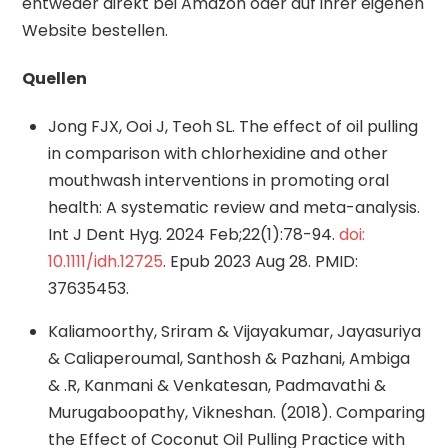
entweder direkt bei Amazon oder auf ihrer eigenen
Website bestellen.
Quellen
Jong FJX, Ooi J, Teoh SL. The effect of oil pulling
in comparison with chlorhexidine and other
mouthwash interventions in promoting oral
health: A systematic review and meta-analysis.
Int J Dent Hyg. 2024 Feb;22(1):78-94.
doi:
10.1111/idh.12725
. Epub 2023 Aug 28. PMID:
37635453.
Kaliamoorthy, Sriram & Vijayakumar, Jayasuriya
& Caliaperoumal, Santhosh & Pazhani, Ambiga
& .R, Kanmani & Venkatesan, Padmavathi &
Murugaboopathy, Vikneshan. (2018). Comparing
the Effect of Coconut Oil Pulling Practice with