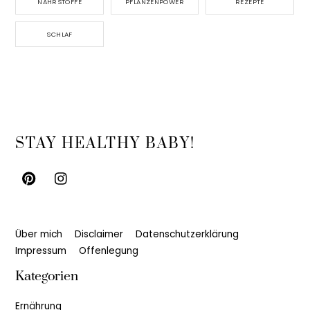
NÄHRSTOFFE
PFLANZENPOWER
REZEPTE
SCHLAF
Back
STAY HEALTHY BABY!
To
Top
Über mich
Disclaimer
Datenschutzerklärung
Impressum
Offenlegung
Kategorien
Ernährung