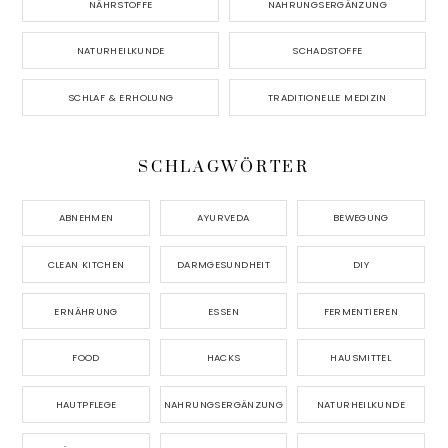
NÄHRSTOFFE
NAHRUNGSERGÄNZUNG
NATURHEILKUNDE
SCHADSTOFFE
SCHLAF & ERHOLUNG
TRADITIONELLE MEDIZIN
SCHLAGWÖRTER
ABNEHMEN
AYURVEDA
BEWEGUNG
CLEAN KITCHEN
DARMGESUNDHEIT
DIY
ERNÄHRUNG
ESSEN
FERMENTIEREN
FOOD
HACKS
HAUSMITTEL
HAUTPFLEGE
NAHRUNGSERGÄNZUNG
NATURHEILKUNDE